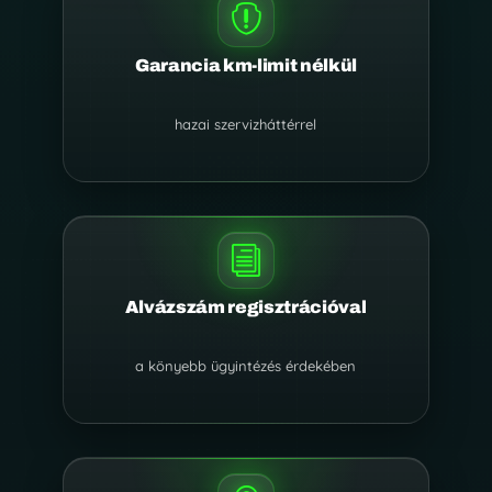

Garancia km-limit nélkül
hazai szervizháttérrel
i
Alvázszám regisztrációval
a könyebb ügyintézés érdekében