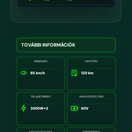
TOVÁBBI INFORMÁCIÓK
SEBESSÉG
HATÓTÁV
85 km/h
120 km
TELJESÍTMÉNY
AKKUFESZÜLTSÉG
3000W*2
60V
AKKUKAPACITÁS
KERÉKMÉRET