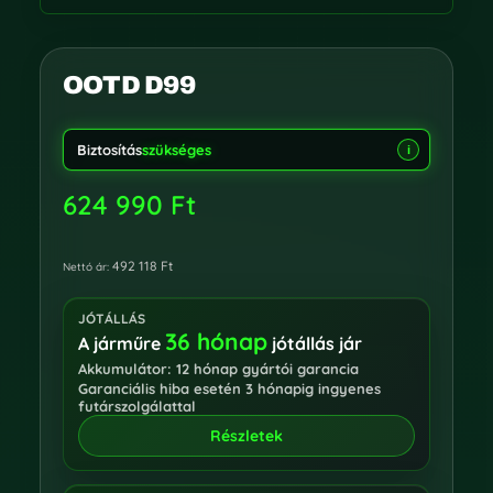
OOTD D99
Biztosítás
szükséges
i
624 990
Ft
492 118
Ft
Nettó ár:
JÓTÁLLÁS
36 hónap
A járműre
jótállás jár
Akkumulátor: 12 hónap gyártói garancia
Garanciális hiba esetén 3 hónapig ingyenes
futárszolgálattal
Részletek