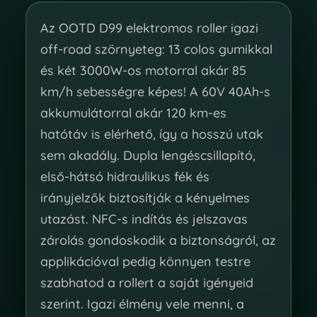
Az OOTD D99 elektromos roller igazi
off-road szörnyeteg: 13 colos gumikkal
és két 3000W-os motorral akár 85
km/h sebességre képes! A 60V 40Ah-s
akkumulátorral akár 120 km-es
hatótáv is elérhető, így a hosszú utak
sem akadály. Dupla lengéscsillapító,
első-hátsó hidraulikus fék és
irányjelzők biztosítják a kényelmes
utazást. NFC-s indítás és jelszavas
zárolás gondoskodik a biztonságról, az
applikációval pedig könnyen testre
szabhatod a rollert a saját igényeid
szerint. Igazi élmény vele menni, a