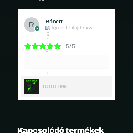
Róbert
Igazolt tulajdonos
5/5
OOTD D99
Kapcsolódó termékek