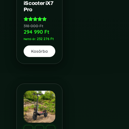
iScooter iX7
Pro
318 000
Ft
Értékelés:
5.00
294 990
Ft
/ 5
232 276
Ft
Nettó ár:
Kosárba
HATÓTÁV