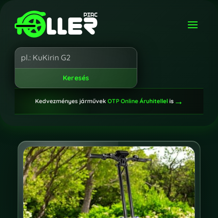
→
Kedvezményes járművek
OTP Online Áruhitellel
is