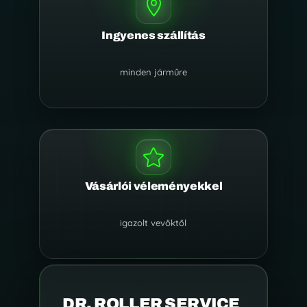

Ingyenes szállítás
minden járműre

Vásárlói véleményekkel
igazolt vevőktől
DR. ROLLER SERVICE