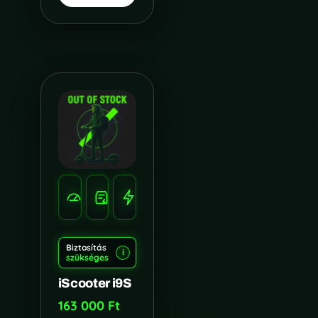
SEBESSÉG
HATÓTÁV
TELJESÍTMÉNY
35
30
500
KM/H
KM
WATT
Biztosítás
i
szükséges
iScooter i9S
163 000
Ft