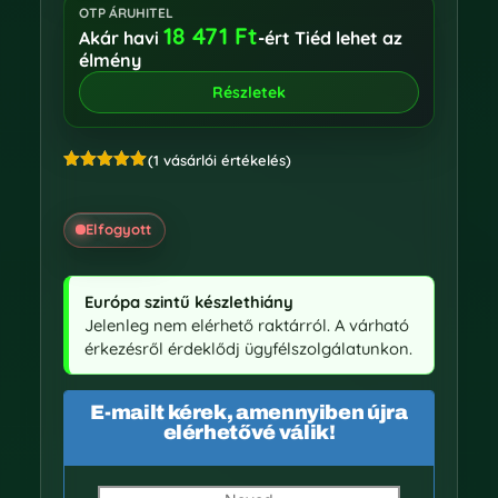
OTP ÁRUHITEL
18 471
Ft
Akár havi
-ért Tiéd lehet az
élmény
Részletek
(
1
vásárlói értékelés)
Értékelés
5.00
az 5-
ből,
értékelés
Elfogyott
alapján
Európa szintű készlethiány
Jelenleg nem elérhető raktárról. A várható
érkezésről érdeklődj ügyfélszolgálatunkon.
E-mailt kérek, amennyiben újra
elérhetővé válik!