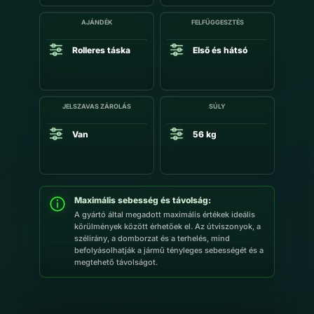
AJÁNDÉK
FELFÜGGESZTÉS
Rolleres táska
Első és hátsó
JELSZAVAS ZÁROLÁS
SÚLY
Van
56 kg
Maximális sebesség és távolság:
A gyártó által megadott maximális értékek ideális
körülmények között érhetőek el. Az útviszonyok, a
szélirány, a domborzat és a terhelés, mind
befolyásolhatják a jármű tényleges sebességét és a
megtehető távolságot.