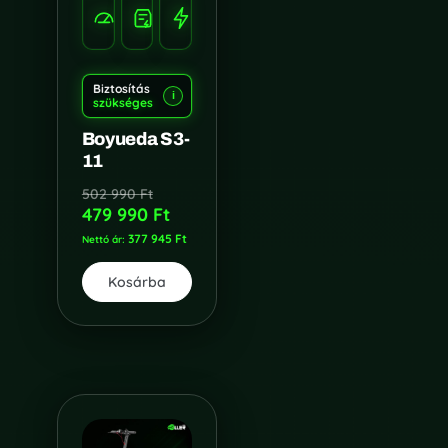
SEBESSÉG
100-
TELJESÍTMÉNY
85
120
3000W*2
KM/H
KM
Biztosítás
i
szükséges
Boyueda S3-
11
502 990
Ft
479 990
Ft
377 945
Ft
Nettó ár:
Kosárba