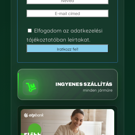
Elfogadom az
adatkezelési
tájékoztatóban leírtakat.
Iratkozz fel!
INGYENES SZÁLLÍTÁS

minden járműre