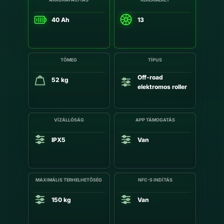
40 Ah
13
TÖMEG
TÍPUS
Off-road
52 kg
elektromos roller
VÍZÁLLÓSÁG
APP TÁMOGATÁS
IPX5
Van
MAXIMÁLIS TERHELHETŐSÉG
NFC-S INDÍTÁS
150 kg
Van