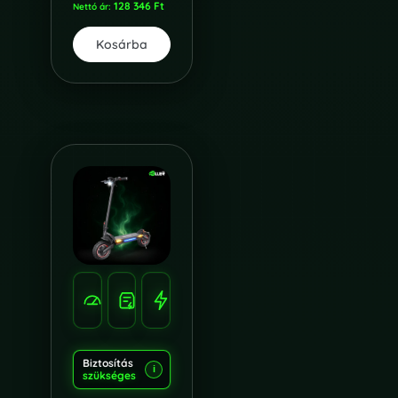
128 346
Ft
Nettó ár:
Kosárba
SEBESSÉG
HATÓTÁV
TELJESÍTMÉNY
60
75
1000W*2
KM/H
KM
Biztosítás
i
szükséges