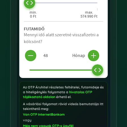
Az OTP Áruhitel részletes feltételei, futamideje és
a hiteligénylés folyamata a
hivatalos OTP
tájékoztató oldalon
érhető el.
A vásárlási folyamat rövid videós bemutatója itt
tekinthető meg:
Van OTP InternetBankom
vagy
Még nem vagyok OTP-s ügyfél