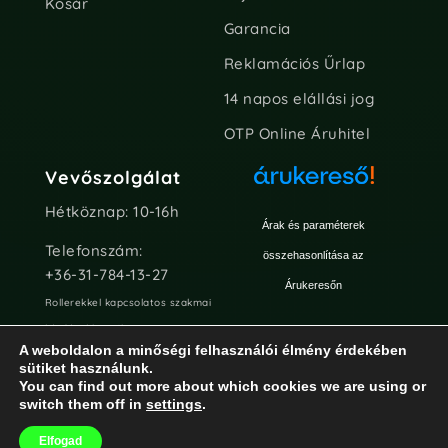
Kosár
Garancia
Reklamációs Űrlap
14 napos elállási jog
OTP Online Áruhitel
Vevőszolgálat
Hétköznap: 10-16h
Árak és paraméterek
Telefonszám:
összehasonlítása az
+36-31-784-13-27
Árukeresőn
Rollerekkel kapcsolatos szakmai
kérdésekben Chaten vagy e-
A weboldalon a minőségi felhasználói élmény érdekében
mailen keresztül keressetek
sütiket használunk.
minket!
You can find out more about which cookies we are using or
switch them off in
settings
.
info@rollerpiac.hu
Elfogad