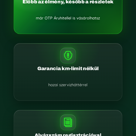
Előbb az élmény, később a részletek
már OTP Áruhitellel is vásárolhatsz

Garancia km-limit nélkül
hazai szervizháttérrel
i
Alvázszám regisztrációval