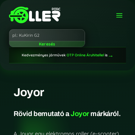
→
Kedvezményes járművek
OTP Online Áruhitellel
is
Joyor
Rövid bemutató a
Joyor
márkáról.
A Joyor egy elektromos roller (e-scooter)