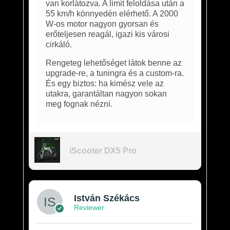
van korlátozva. A limit feloldása után a
55 km/h könnyedén elérhető. A 2000
W-os motor nagyon gyorsan és
erőteljesen reagál, igazi kis városi
cirkáló.
Rengeteg lehetőséget látok benne az
upgrade-re, a tuningra és a custom-ra.
És egy biztos: ha kimész vele az
utakra, garantáltan nagyon sokan
meg fognak nézni.
iScooter DX5 Pro
István Székács
Reviewer