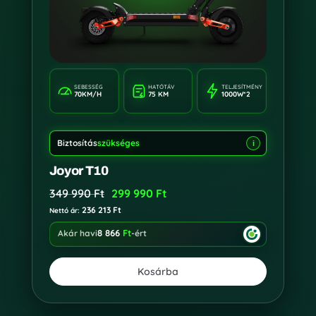
SEBESSÉG
HATÓTÁV
TELJESÍTMÉNY
70KM/H
75 KM
1000W*2
Biztosítás
szükséges
i
Joyor T10
349 990
Ft
299 990
Ft
236 213
Ft
Nettó ár:
8 866
Ft
Akár havi
-ért
Kosárba