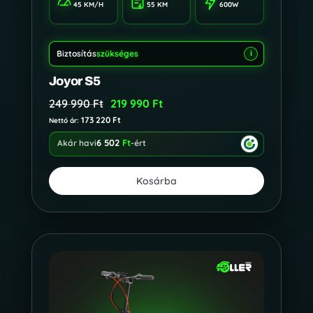
45 KM/H
55 KM
600W
Biztosítás
szükséges
i
Joyor S5
249 990
Ft
219 990
Ft
173 220
Ft
Nettó ár:
6 502
Ft
Akár havi
-ért
Kosárba