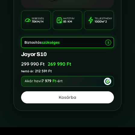
SEBESSÉG
HATÓTÁV
TELJESÍTMÉNY
70KM/H
85 KM
1000W*2
Biztosítás
szükséges
i
Joyor S10
299 990
Ft
269 990
Ft
212 591
Ft
Nettó ár:
7 979
Ft
Akár havi
-ért
Kosárba