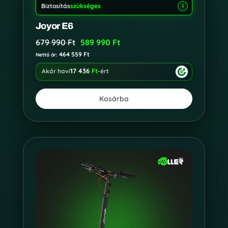
Biztosítás
szükséges
i
Joyor E6
679 990
Ft
589 990
Ft
464 559
Ft
Nettó ár:
17 436
Ft
Akár havi
-ért
Kosárba