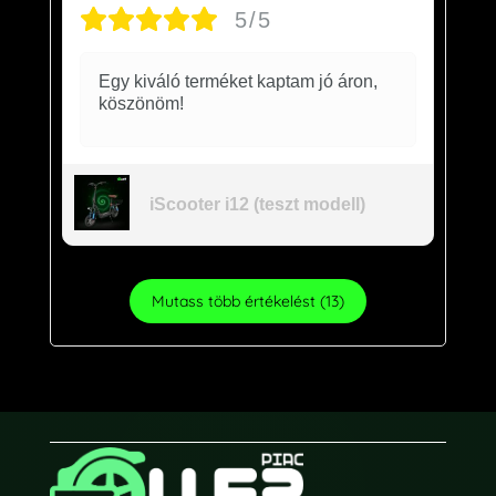
5/5
Egy kiváló terméket kaptam jó áron,
köszönöm!
iScooter i12 (teszt modell)
Mutass több értékelést (13)