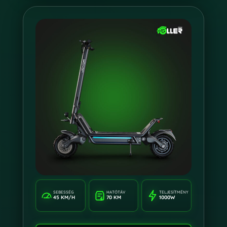
SEBESSÉG
HATÓTÁV
TELJESÍTMÉNY
45 KM/H
70 KM
1000W