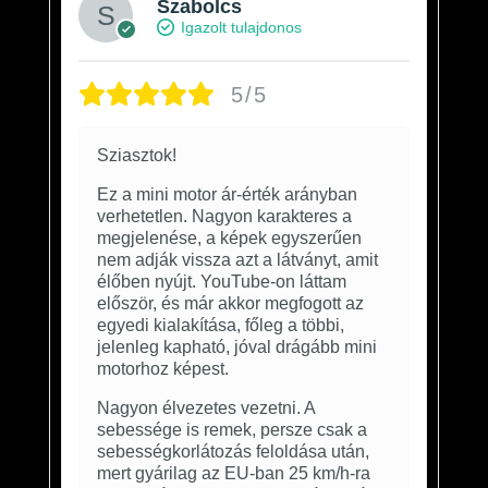
Szabolcs
Igazolt tulajdonos
5/5
Sziasztok!
Ez a mini motor ár-érték arányban
verhetetlen. Nagyon karakteres a
megjelenése, a képek egyszerűen
nem adják vissza azt a látványt, amit
élőben nyújt. YouTube-on láttam
először, és már akkor megfogott az
egyedi kialakítása, főleg a többi,
jelenleg kapható, jóval drágább mini
motorhoz képest.
Nagyon élvezetes vezetni. A
sebessége is remek, persze csak a
sebességkorlátozás feloldása után,
mert gyárilag az EU-ban 25 km/h-ra