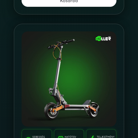
Kosárba
SEBESSÉG
HATÓTÁV
TELJESÍTMÉNY