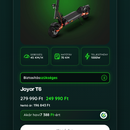
SEBESSÉG
HATÓTÁV
TELJESÍTMÉNY
45 KM/H
70 KM
1000W
Biztosítás
szükséges
i
Joyor T6
279 990
Ft
249 990
Ft
196 843
Ft
Nettó ár:
7 388
Ft
Akár havi
-ért