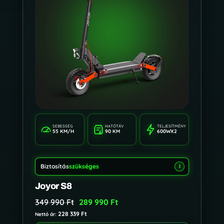
SEBESSÉG
HATÓTÁV
TELJESÍTMÉNY
55 KM/H
90 KM
600WX2
Biztosítás
szükséges
i
Joyor S8
349 990
Ft
289 990
Ft
228 339
Ft
Nettó ár: