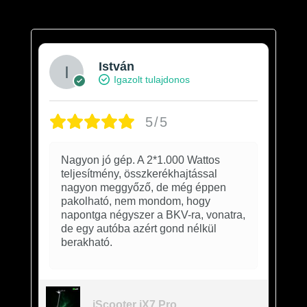
István
Igazolt tulajdonos
5/5
Nagyon jó gép. A 2*1.000 Wattos
teljesítmény, összkerékhajtással
nagyon meggyőző, de még éppen
pakolható, nem mondom, hogy
napontga négyszer a BKV-ra, vonatra,
de egy autóba azért gond nélkül
berakható.
iScooter iX7 Pro