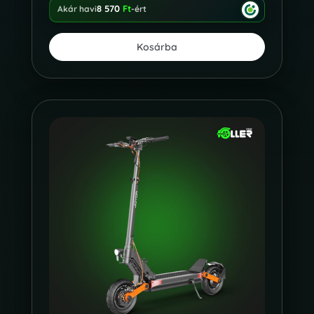
8 570
Ft
Akár havi
-ért
Kosárba