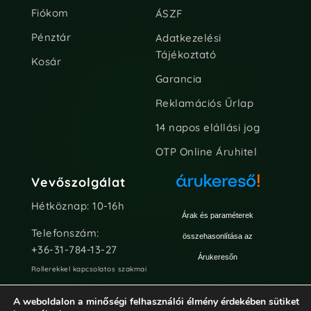
Fiókom
ÁSZF
Pénztár
Adatkezelési
Tájékoztató
Kosár
Garancia
Reklamációs Űrlap
14 napos elállási jog
OTP Online Áruhitel
Vevőszolgálat
Hétköznap: 10-16h
Árak és paraméterek
Telefonszám:
összehasonlítása az
+36-31-784-13-27
Árukeresőn
Rollerekkel kapcsolatos szakmai
kérdésekben Chaten vagy e-
A weboldalon a minőségi felhasználói élmény érdekében sütiket
mailen keresztül keressetek