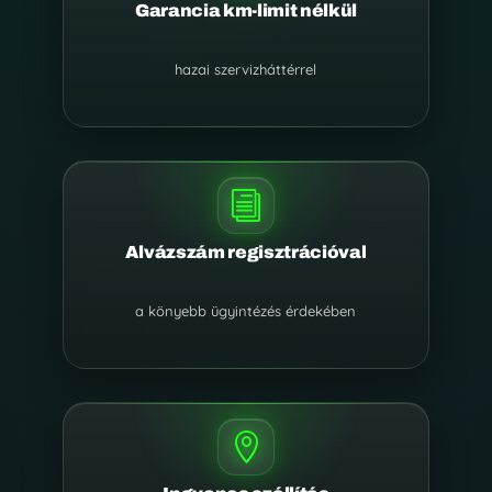
Garancia km-limit nélkül
hazai szervizháttérrel
i
Alvázszám regisztrációval
a könyebb ügyintézés érdekében
