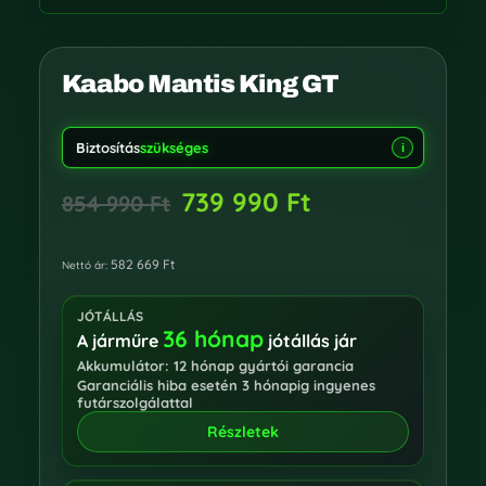
Kaabo Mantis King GT
Biztosítás
szükséges
i
739 990
Ft
854 990
Ft
582 669
Ft
Nettó ár:
JÓTÁLLÁS
36 hónap
A járműre
jótállás jár
Akkumulátor: 12 hónap gyártói garancia
Garanciális hiba esetén 3 hónapig ingyenes
futárszolgálattal
Részletek