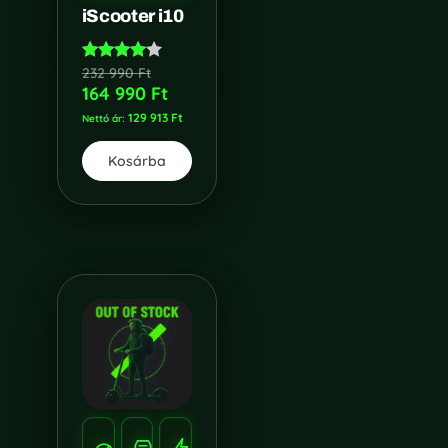
iScooter i10
232 990
Ft
Értékelés:
4.00
164 990
Ft
/ 5
129 913
Ft
Nettó ár:
Kosárba
SEBESSÉG
HATÓTÁV
TELJESÍTMÉNY
85
100