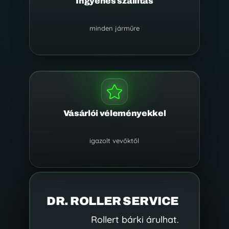
Ingyenes szállítás
minden járműre

Vásárlói véleményekkel
igazolt vevőktől
DR. ROLLER SERVICE
Rollert bárki árulhat.