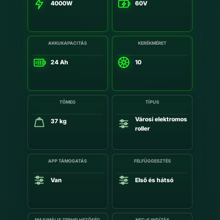
4000W
60V
AKKUKAPACITÁS
KERÉKMÉRET
24 Ah
10
TÖMEG
TÍPUS
Városi elektromos
37 kg
roller
APP TÁMOGATÁS
FELFÜGGESZTÉS
Van
Első és hátsó
MAXIMÁLIS TERHELHETŐSÉG
NFC-S INDÍTÁS