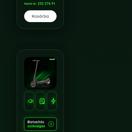
232 276
Ft
Nettó ár:
Kosárba
SEBESSÉG
HATÓTÁV
TELJESÍTMÉNY
40
60
650W
KM/H
KM
Biztosítás
i
szükséges