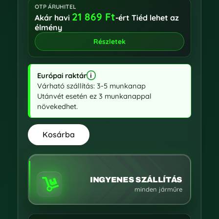
OTP ÁRUHITEL
21 869
Ft
Akár havi
-ért Tiéd lehet az
élmény
Részletek
Európai raktár
i
EU raktár információk megnyitása
Várható szállítás: 3-5 munkanap
Utánvét esetén ez 3 munkanappal
növekedhet.
Kosárba
INGYENES SZÁLLÍTÁS

minden járműre