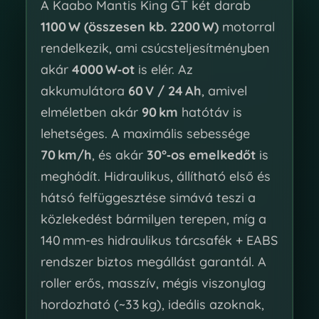
A Kaabo Mantis King GT két darab
1100 W (összesen kb. 2200 W)
motorral
rendelkezik, ami csúcsteljesítményben
akár
4000 W‑ot
is elér. Az
akkumulátora
60 V / 24 Ah
, amivel
elméletben akár
90 km
hatótáv is
lehetséges. A maximális sebessége
70 km/h
, és akár
30°‑os emelkedőt
is
meghódít. Hidraulikus, állítható első és
hátsó felfüggesztése simává teszi a
közlekedést bármilyen terepen, míg a
140 mm-es hidraulikus tárcsafék + EABS
rendszer biztos megállást garantál. A
roller erős, masszív, mégis viszonylag
hordozható (~33 kg), ideális azoknak,