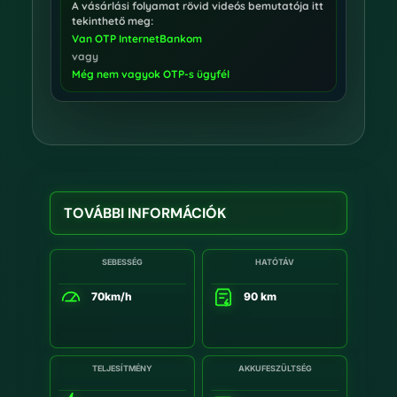
A vásárlási folyamat rövid videós bemutatója itt
tekinthető meg:
Van OTP InternetBankom
vagy
Még nem vagyok OTP-s ügyfél
TOVÁBBI INFORMÁCIÓK
SEBESSÉG
HATÓTÁV
70km/h
90 km
TELJESÍTMÉNY
AKKUFESZÜLTSÉG