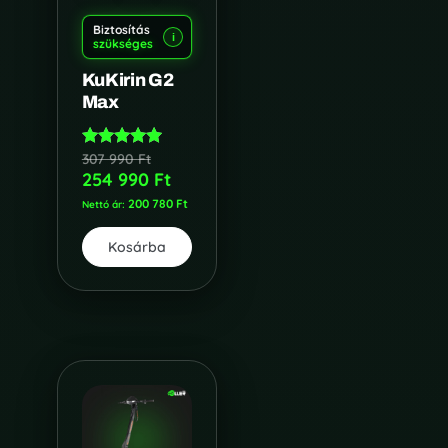
Biztosítás
i
szükséges
KuKirin G2
Max
307 990
Ft
Értékelés:
5.00
254 990
Ft
/ 5
200 780
Ft
Nettó ár:
Kosárba