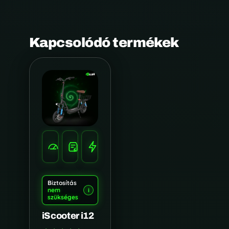
Kapcsolódó termékek
SEBESSÉG
HATÓTÁV
TELJESÍTMÉNY
25
30
500
KM/H
KM
WATT
Biztosítás
nem
i
szükséges
iScooter i12