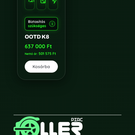
3000W*2
KM/H
KM
Biztosítás
i
szükséges
OOTD K8
637 000
Ft
501 575
Ft
Nettó ár:
Kosárba