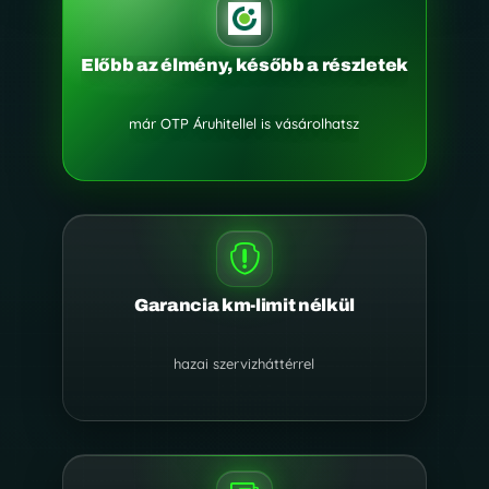
Előbb az élmény, később a részletek
már OTP Áruhitellel is vásárolhatsz

Garancia km-limit nélkül
hazai szervizháttérrel