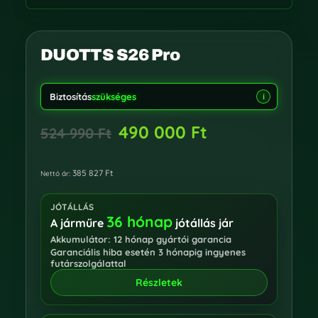
DUOTTS S26 Pro
Biztosítás
szükséges
i
490 000
Ft
524 990
Ft
385 827
Ft
Nettó ár:
JÓTÁLLÁS
36 hónap
A járműre
jótállás jár
Akkumulátor: 12 hónap gyártói garancia
Garanciális hiba esetén 3 hónapig ingyenes
futárszolgálattal
Részletek