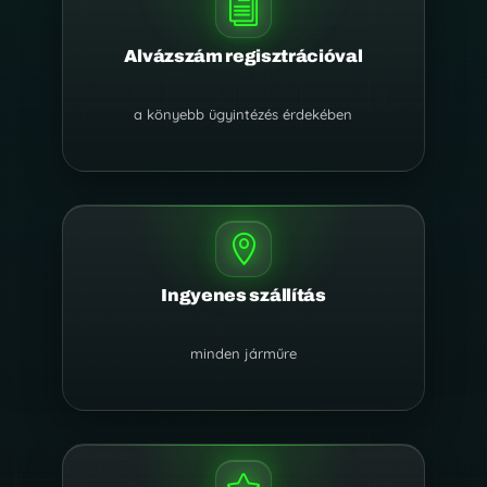
i
Alvázszám regisztrációval
a könyebb ügyintézés érdekében

Ingyenes szállítás
minden járműre