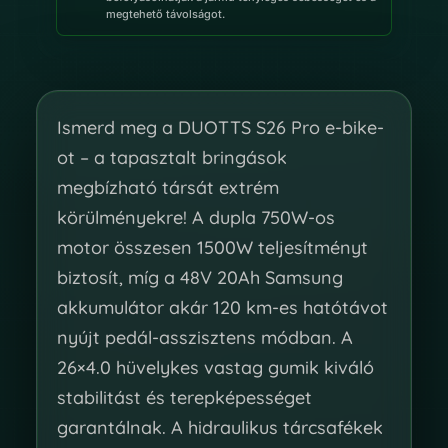
megtehető távolságot.
Ismerd meg a DUOTTS S26 Pro e-bike-
ot – a tapasztalt bringások
megbízható társát extrém
körülményekre! A dupla 750W-os
motor összesen 1500W teljesítményt
biztosít, míg a 48V 20Ah Samsung
akkumulátor akár 120 km-es hatótávot
nyújt pedál-asszisztens módban. A
26×4.0 hüvelykes vastag gumik kiváló
stabilitást és terepképességet
garantálnak. A hidraulikus tárcsafékek