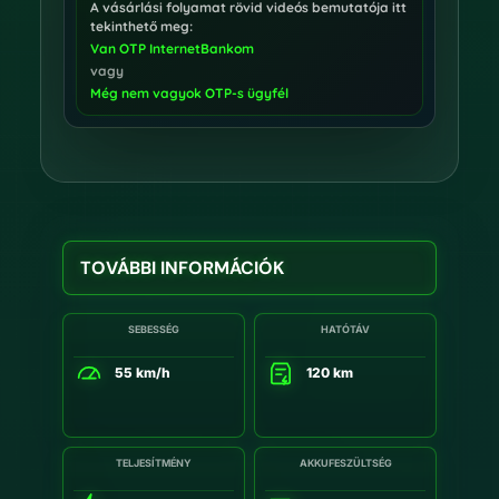
A vásárlási folyamat rövid videós bemutatója itt
tekinthető meg:
Van OTP InternetBankom
vagy
Még nem vagyok OTP-s ügyfél
TOVÁBBI INFORMÁCIÓK
SEBESSÉG
HATÓTÁV
55 km/h
120 km
TELJESÍTMÉNY
AKKUFESZÜLTSÉG