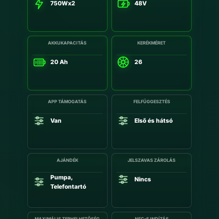
750Wx2
48V
AKKUKAPACITÁS
KERÉKMÉRET
20 Ah
26
APP TÁMOGATÁS
FELFÜGGESZTÉS
Van
Első és hátsó
AJÁNDÉK
JELSZAVAS ZÁROLÁS
Pumpa,
Nincs
Telefontartó
MAXIMÁLIS TERHELHETŐSÉG
NFC-S INDÍTÁS