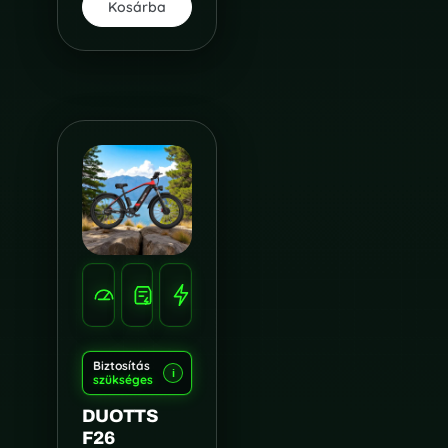
Kosárba
HATÓTÁV
SEBESSÉG
100-
TELJESÍTMÉNY
55
120
750WX2
KM/H
KM
Biztosítás
i
szükséges
DUOTTS
F26