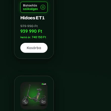
Biztosítás
i
szükséges
Hidoes ET1
979 990
Ft
939 990
Ft
740 150
Ft
Nettó ár:
Kosárba