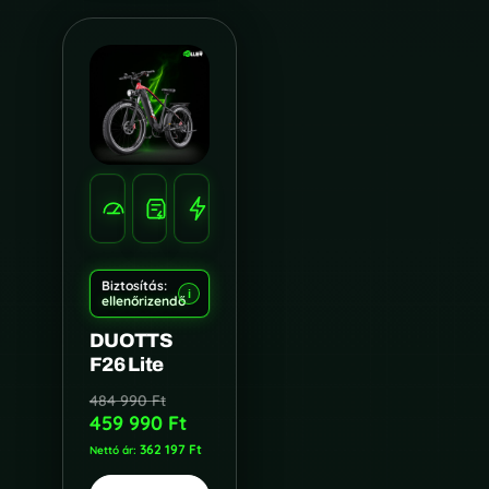
SEBESSÉG
HATÓTÁV
TELJESÍTMÉNY
55
90
750W
KM/H
KM
Biztosítás:
i
ellenőrizendő
DUOTTS
F26 Lite
484 990
Ft
459 990
Ft
362 197
Ft
Nettó ár: