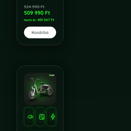
524 990
Ft
509 990
Ft
401 567
Ft
Nettó ár:
Kosárba
SEBESSÉG
HATÓTÁV
TELJESÍTMÉNY
40
65
750W
KM/H
KM