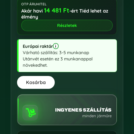
OTP ÁRUHITEL
14 481
Ft
Akár havi
-ért Tiéd lehet az
élmény
Részletek
Európai raktár
i
EU raktár információk megnyitása
Várható szállítás: 3-5 munkanap
Utánvét esetén ez 3 munkanappal
növekedhet.
Kosárba
INGYENES SZÁLLÍTÁS

minden járműre