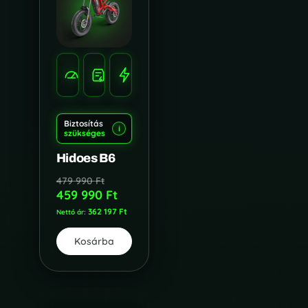
SEBESSÉG
HATÓTÁV
TELJESÍTMÉNY
50-
80
1200W
KM/H
KM
Biztosítás
i
szükséges
Hidoes B6
479 990
Ft
459 990
Ft
362 197
Ft
Nettó ár:
Kosárba