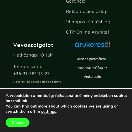
Garancia
Reklamációs Űrlap
14 napos elállási jog
OTP Online Áruhitel
Vevőszolgálat
Hétköznap: 10-16h
Árak és paraméterek
Telefonszám:
összehasonlítása az
+36-31-784-13-27
Árukeresőn
Rollerekkel kapcsolatos szakmai
kérdésekben Chaten vagy e-
A weboldalon a minőségi felhasználói élmény érdekében sütiket
mailen keresztül keressetek
használunk.
minket!
You can find out more about which cookies we are using or
switch them off in
settings
.
info@rollerpiac.hu
Elfogad