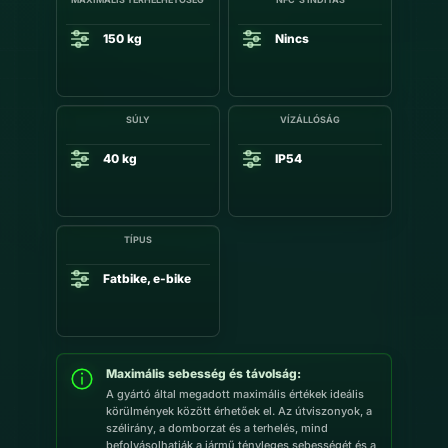
150 kg
Nincs
SÚLY
VÍZÁLLÓSÁG
40 kg
IP54
TÍPUS
Fatbike, e-bike
Maximális sebesség és távolság:
A gyártó által megadott maximális értékek ideális
körülmények között érhetőek el. Az útviszonyok, a
szélirány, a domborzat és a terhelés, mind
befolyásolhatják a jármű tényleges sebességét és a