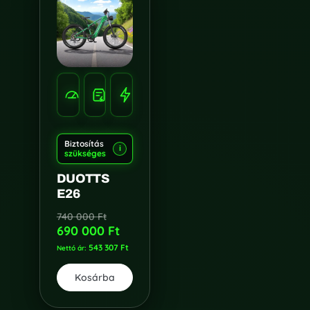
HATÓTÁV
SEBESSÉG
100-
TELJESÍTMÉNY
50-
120
750W
KM/H
KM
Biztosítás
i
szükséges
DUOTTS
E26
740 000
Ft
690 000
Ft
543 307
Ft
Nettó ár:
Kosárba