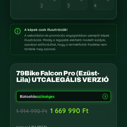
A képek csak illusztrációk!
A weboldalon és promóciós anyagainkban szereplő képek
illusztrációk. Mindig a legújabb elérhető modellt küldjük,
azonban előfordulhat, hogy a termékfotók frissítése nem
történik meg azonnal.
79Bike Falcon Pro (Ezüst-
Lila) UTCALEGÁLIS VERZIÓ
Biztosítás
szükséges
i
1 669 990
Ft
1 914 990
Ft
1 314 953
Ft