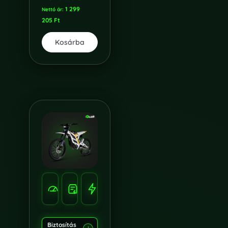
1 299
Nettó ár:
205
Ft
Kosárba
SEBESSÉG
HATÓTÁV
TELJESÍTMÉNY
100
120
10.000W
KM/H
KM
Biztosítás