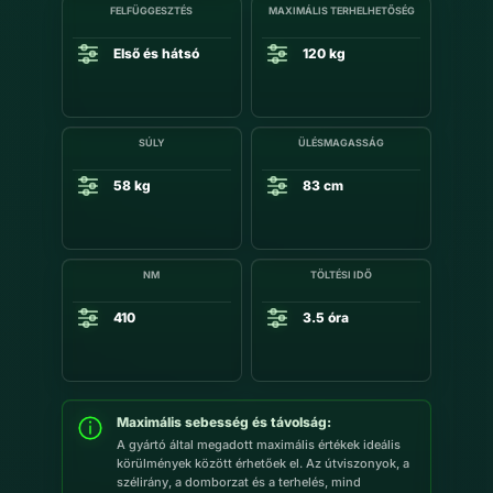
FELFÜGGESZTÉS
MAXIMÁLIS TERHELHETŐSÉG
Első és hátsó
120 kg
SÚLY
ÜLÉSMAGASSÁG
58 kg
83 cm
NM
TÖLTÉSI IDŐ
410
3.5 óra
Maximális sebesség és távolság:
A gyártó által megadott maximális értékek ideális
körülmények között érhetőek el. Az útviszonyok, a
szélirány, a domborzat és a terhelés, mind