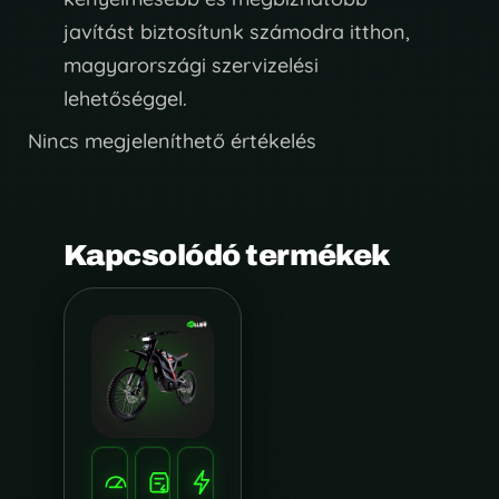
javítást biztosítunk számodra itthon,
magyarországi szervizelési
lehetőséggel.
Nincs megjeleníthető értékelés
Kapcsolódó termékek
SEBESSÉG
HATÓTÁV
TELJESÍTMÉNY
100
120
10.000W
KM/H
KM