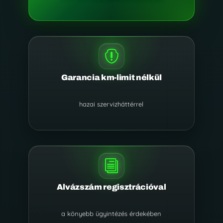

Garancia km-limit nélkül
hazai szervizháttérrel
i
Alvázszám regisztrációval
a könyebb ügyintézés érdekében