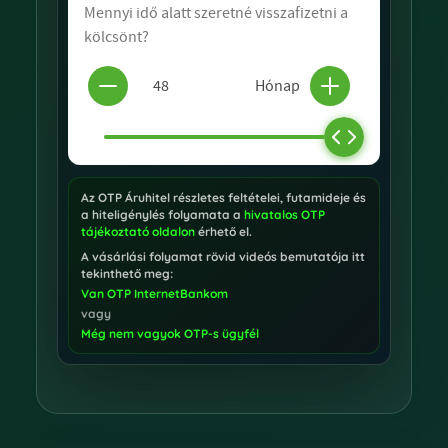
Az OTP Áruhitel részletes feltételei, futamideje és
a hiteligénylés folyamata a
hivatalos OTP
tájékoztató oldalon
érhető el.
A vásárlási folyamat rövid videós bemutatója itt
tekinthető meg:
Van OTP InternetBankom
vagy
Még nem vagyok OTP-s ügyfél