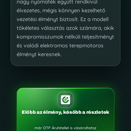
nagy nyomaték együtt rendkívül
élvezetes, mégis könnyen kezelhető
vezetési élményt biztosít. Ez a modell
tökéletes választás azok számára, akik
kompromisszumok nélküli teljesítményt
és valódi elektromos terepmotoros
élményt keresnek.
Előbb az élmény, később a részletek
már OTP Áruhitellel is vásárolhatsz