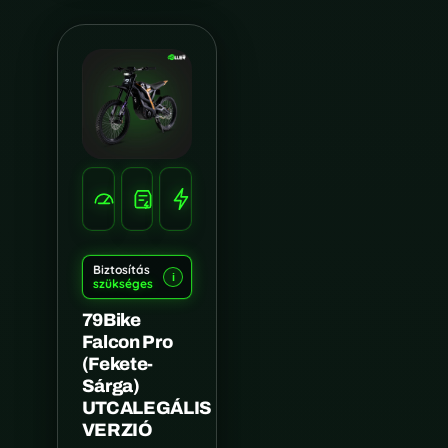
SEBESSÉG
HATÓTÁV
TELJESÍTMÉNY
100
120
10.000W
KM/H
KM
Biztosítás
i
szükséges
79Bike
Falcon Pro
(Fekete-
Sárga)
UTCALEGÁLIS
VERZIÓ