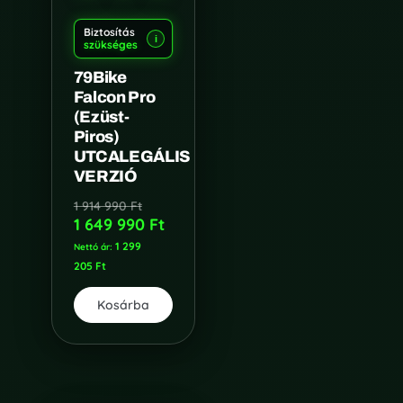
Biztosítás
i
szükséges
79Bike
Falcon Pro
(Ezüst-
Piros)
UTCALEGÁLIS
VERZIÓ
1 914 990
Ft
1 649 990
Ft
1 299
Nettó ár:
205
Ft
Kosárba