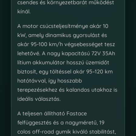
csendes és környezetbarát működést
kínál.
A motor csúcsteljesítménye akár 10
kW, amely dinamikus gyorsulást és
akár 95-100 km/h végsebességet tesz
lehetővé. A nagy kapacitású 72V 35Ah
lítium akkumulátor hosszú üzemidőt
biztosít, egy töltéssel akár 95–120 km
hatótávval, így hosszabb
terepezésekhez és kalandos utakhoz is
ideális választás.
A teljesen állítható Fastace
felfüggesztés és a nagyméretű, 19
colos off-road gumik kiváló stabilitást,