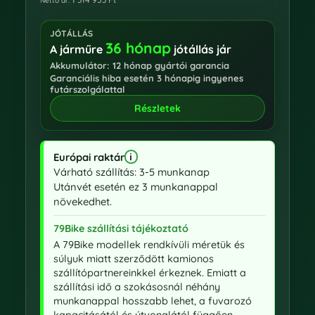
Nettó ár:
JÓTÁLLÁS
36 hónap
A járműre
jótállás jár
Akkumulátor: 12 hónap gyártói garancia
Garanciális hiba esetén 3 hónapig ingyenes
futárszolgálattal
Részletek
Európai raktár
i
EU raktár információk megnyitása
Várható szállítás: 3-5 munkanap
Utánvét esetén ez 3 munkanappal
növekedhet.
79Bike szállítási tájékoztató
A 79Bike modellek rendkívüli méretük és
súlyuk miatt szerződött kamionos
szállítópartnereinkkel érkeznek. Emiatt a
szállítási idő a szokásosnál néhány
munkanappal hosszabb lehet, a fuvarozó
kapacitásától és útvonalától függően.