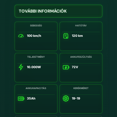
TOVÁBBI INFORMÁCIÓK
SEBESSÉG
HATÓTÁV
100 km/h
120 km
TELJESÍTMÉNY
AKKUFESZÜLTSÉG
10.000W
72V
AKKUKAPACITÁS
KERÉKMÉRET
35Ah
19-19