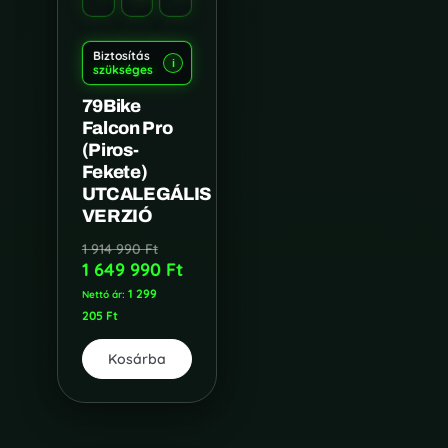
Biztosítás
i
szükséges
79Bike
Falcon Pro
(Piros-
Fekete)
UTCALEGÁLIS
VERZIÓ
1 914 990
Ft
1 649 990
Ft
1 299
Nettó ár:
205
Ft
Kosárba