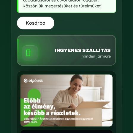
Köszönjük megértésüket és türelmüket!
Kosárba
INGYENES SZÁLLÍTÁS

minden járműre