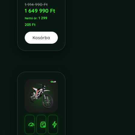
1 914 990
Ft
1 649 990
Ft
1 299
Nettó ár:
205
Ft
Kosárba
SEBESSÉG
HATÓTÁV
TELJESÍTMÉNY
100
120
10.000W
KM/H
KM