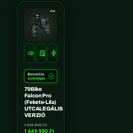
SEBESSÉG
HATÓTÁV
TELJESÍTMÉNY
100
120
10.000W
KM/H
KM
Biztosítás
i
szükséges
79Bike
Falcon Pro
(Fekete-Lila)
UTCALEGÁLIS
VERZIÓ
1 914 990
Ft
1 649 990
Ft