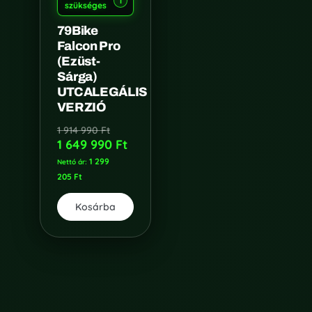
i
szükséges
79Bike
Falcon Pro
(Ezüst-
Sárga)
UTCALEGÁLIS
VERZIÓ
1 914 990
Ft
1 649 990
Ft
1 299
Nettó ár:
205
Ft
Kosárba