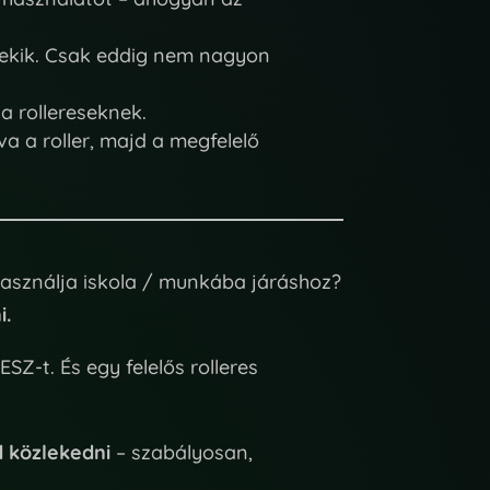
nekik. Csak eddig nem nagyon
 a rollereseknek.
a a roller, majd a megfelelő
 használja iskola / munkába járáshoz?
i.
SZ-t. És egy felelős rolleres
d közlekedni
– szabályosan,