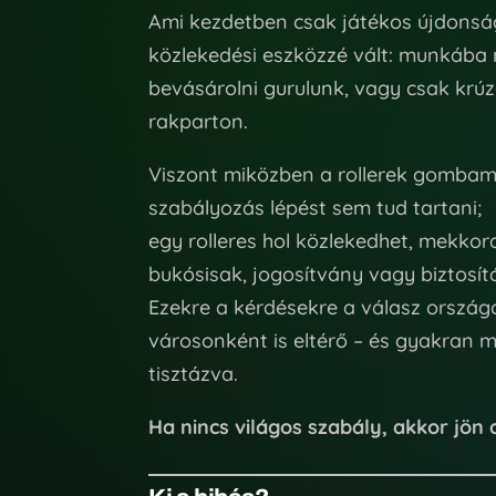
Ami kezdetben csak játékos újdonsá
közlekedési eszközzé vált: munkába
bevásárolni gurulunk, vagy csak krú
rakparton.
Viszont miközben a rollerek gomba
szabályozás lépést sem tud tartani;
egy rolleres hol közlekedhet, mekkora
bukósisak, jogosítvány vagy biztosít
Ezekre a kérdésekre a válasz ország
városonként is eltérő – és gyakran 
tisztázva.
Ha nincs világos szabály, akkor jön 