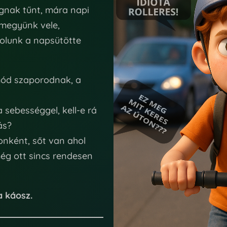
gnak tűnt, mára napi
 megyünk vele,
zolunk a napsütötte
mód szaporodnak, a
 sebességgel, kell-e rá
ás?
onként, sőt van ahol
még ott sincs rendesen
a káosz.