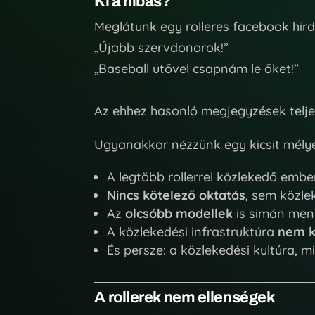
Ki a hibás?
Meglátunk egy rolleres facebook hir
„Újabb szervdonorok!”
„Baseball ütővel csapnám le őket!”
Az ehhez hasonló megjegyzések telje
Ugyanakkor nézzünk egy kicsit mély
A legtöbb rollerrel közlekedő emb
Nincs kötelező oktatás
, sem közl
Az
olcsóbb modellek
is simán men
A közlekedési infrastruktúra
nem k
És persze: a közlekedési kultúra, m
A rollerek nem ellenségek