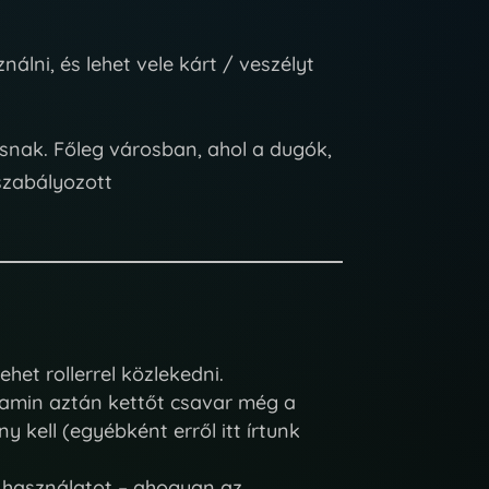
álni, és lehet vele kárt / veszélyt
snak. Főleg városban, ahol a dugók,
szabályozott
et rollerrel közlekedni.
t, amin aztán kettőt csavar még a
 kell (egyébként erről itt írtunk
a használatot – ahogyan az