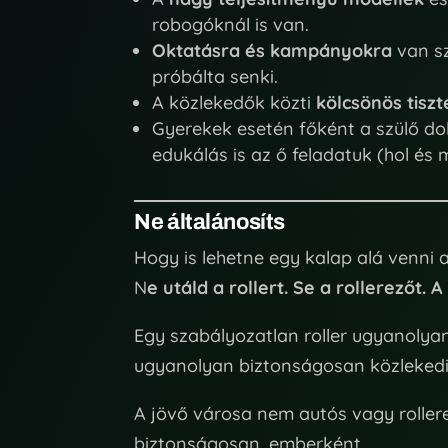
robogóknál is van.
Oktatásra és kampányokra
van sz
próbálta senki.
A közlekedők közti
kölcsönös tiszt
Gyerekek esetén főként a szülő dol
edukálás is az ő feladatuk (hol és 
Ne általánosíts
Hogy is lehetne egy kalap alá venni 
N
e utáld a rollert. Se a rollerezőt.
Egy szabályozatlan roller ugyanolyan 
ugyanolyan biztonságosan közlekedik
A jövő városa nem autós vagy roller
biztonságosan, emberként.