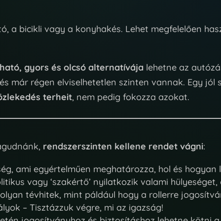
, a bicikli vagy a konyhakés. Lehet megfelelően haszn
ható, gyors és olcsó alternatívája
lehetne az autózá
s már régen elviselhetetlen szinten vannak. Egy jól 
özlekedés terheit
, nem pedig fokozza azokat.
ragudnánk,
rendszerszinten kellene rendet vágni
:
ég, ami egyértelműen meghatározza, hol és hogyan leh
olitikus vagy ‘szakértő’ nyilatkozik valami hülyesége
yan tévhitek, mint páldául hogy a rollerre jogosítvány
ályok – Tisztázzuk végre, mi az igazság!
etén jogosítványhoz és biztosításhoz lehetne kötni 