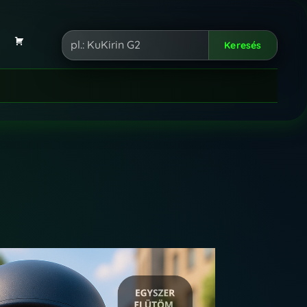
ókom
Kosár
→