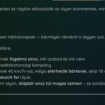
detést és rögtön elárasztják az olyan kommentek, min
sen hétköznapiak — bármilyen témáról is legyen szó.
ebbre.
ernek
fogalma sincs
, mit szabad és mit nem.
ekedésbiztonsági kampány.
nek 40 km/h-val, mégis
elérhetők bárkinek
, akár 10
észült fel
rájuk.
int olyan,
alapból sincs túl magas szinten
– se autóba