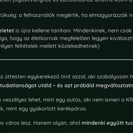
ükség: a felhasználók megértik, ha elmagyarázzák 
eletet
is újra kellene tanítani. Mindenkinek, nem csak
ga, hogy az életkornak megfelelően legyen kiválasztv
milyen feltételek mellett közlekedhetnek)
az úttesten egykerekező tinit azzal, aki szabályosan
 A tudatlanságot utáld – és azt próbáld megváltoztatn
veszélyes lehet, mint egy autós, aki nem ismeri a KRE
, mint egy gyakorlott kerékpáros.
es város lesz. Hanem olyan, ahol
mindenki együtt tu