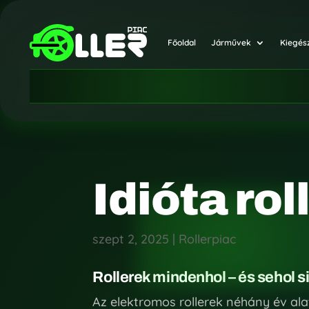
Főoldal
Járművek
Kiegés
Idióta rol
szept 2, 2025
|
Rollerpiac
Rollerek mindenhol – és sehol s
Az elektromos rollerek néhány év ala