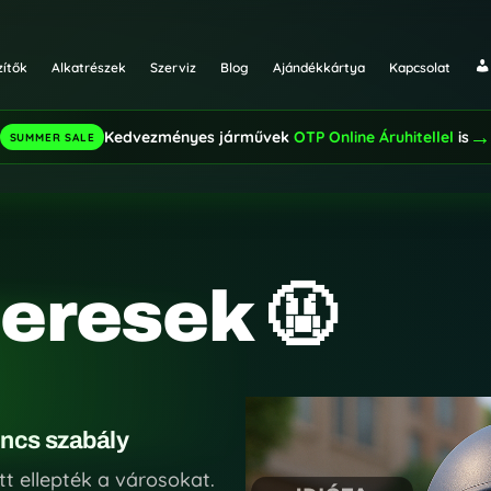
zítők
Alkatrészek
Szerviz
Blog
Ajándékkártya
Kapcsolat
Fi
Kedvezményes járművek
OTP Online Áruhitellel
is
SUMMER SALE
leresek 🤬
incs szabály
tt ellepték a városokat.