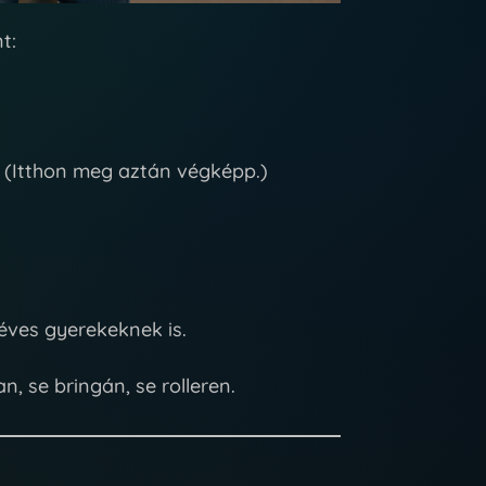
t:
 (Itthon meg aztán végképp.)
 éves gyerekeknek is.
n, se bringán, se rolleren.